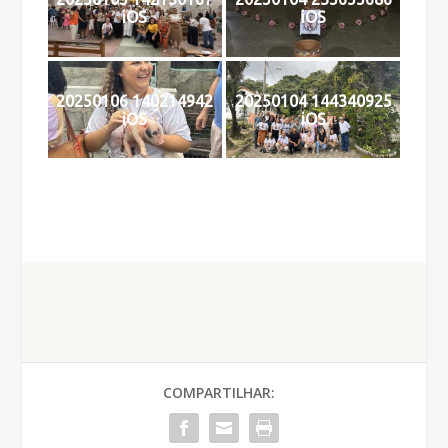
iOS
iOS
20250106 140214942
20250104 144340925
iOS
iOS
COMPARTILHAR: