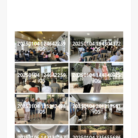
20250104 124642259
20250104 194304372
iOS
iOS
20250104 124642259
20250104 144340925
iOS
iOS
20250104 135342494
20250104 201217661
iOS
iOS
20250105 142130167
20250104 235655686